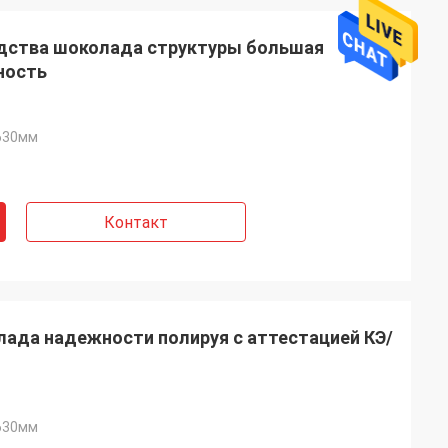
дства шоколада структуры большая
ность
630мм
Контакт
ие очень
ада надежности полируя с аттестацией КЭ/
 гарантия,
ние. Машина
630мм