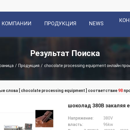
КОН
О КОМПАНИИ
ПРОДУКЦИЯ
NEWS
Результат Поиска
траница
/
Продукция
/
chocolate processing equipment онлайн пр
е слова [ chocolate processing equipment ] соответствие
98
пр
шоколад 380В закаляя 
Напряжение:
380V
власть:
96kw