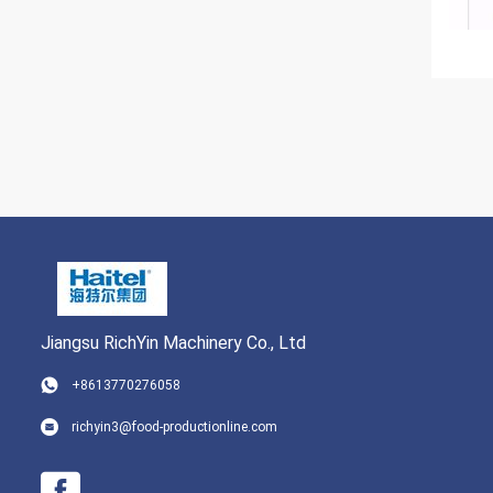
Jiangsu RichYin Machinery Co., Ltd
+8613770276058
richyin3@food-productionline.com