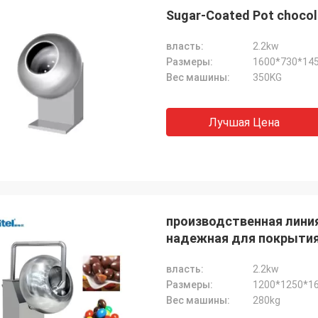
Sugar-Coated Pot chocola
власть:
2.2kw
Размеры:
1600*730*14
Вес машины:
350KG
Лучшая Цена
производственная лини
надежная для покрытия
власть:
2.2kw
Размеры:
1200*1250*1
Вес машины:
280kg