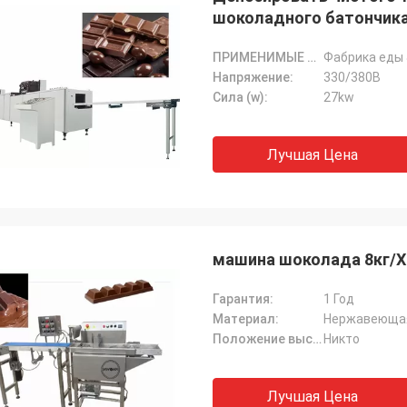
шоколадного батончика
ПРИМЕНИМЫЕ ИНДУСТРИИ:
Фабрика еды 
Напряжение:
330/380В
Сила (w):
27kw
Лучшая Цена
машина шоколада 8кг/Х 
Гарантия:
1 Год
Материал:
Нержавеющая
Положение выставочного зала:
Никто
Лучшая Цена