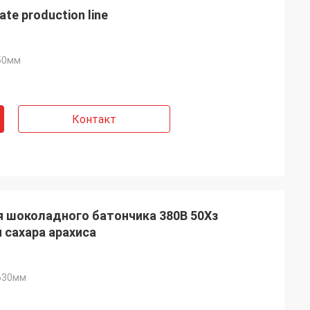
te production line
50мм
Контакт
я шоколадного батончика 380В 50Хз
 сахара арахиса
630мм