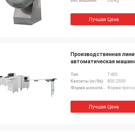
Вес машины:
280kg
еры расположения также очень
ы, медицинско осмотры и
ния поставщика
Лучшая Цена
нооднозначного, очень
ательно в обслуживание
вщика внимательное. Покупатель
ти.
Производственная лини
автоматическая машин
Тип:
T400
Капситы (кг/8х):
800-2500
Форма шоколада:
Форма прессф
Лучшая Цена