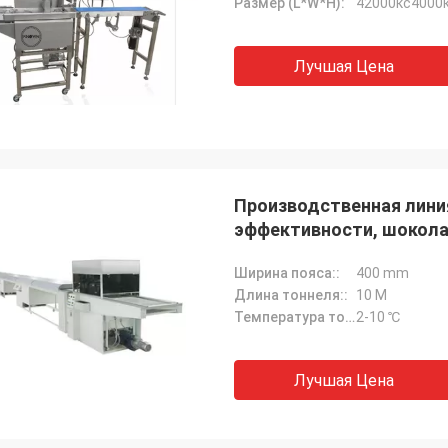
Размер (L*W*H):
42000кс4000
Лучшая Цена
Производственная лини
эффективности, шокол
Ширина пояса::
400 mm
Длина тоннеля::
10 М
Температура тоннеля:
2-10 ℃
Лучшая Цена