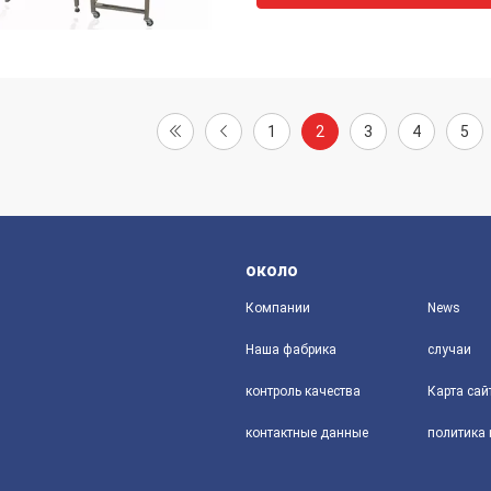
1
2
3
4
5
около
Компании
News
Наша фабрика
случаи
контроль качества
Карта сай
контактные данные