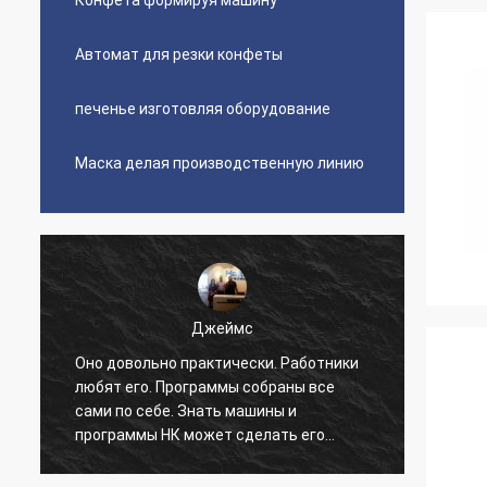
Конфета формируя машину
Автомат для резки конфеты
печенье изготовляя оборудование
Маска делая производственную линию
Джеймс
Оно довольно практически. Работники
Краси
любят его. Программы собраны все
реаль
сами по себе. Знать машины и
быстр
программы НК может сделать его
это, о
станцевать. Я не удобен со всеми
упако
установками данных сверх-
поста