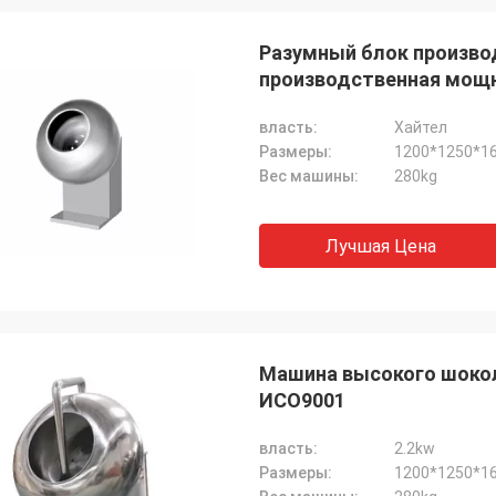
Разумный блок произво
производственная мощ
власть:
Хайтел
Размеры:
1200*1250*1
Вес машины:
280kg
Лучшая Цена
Муктар
Томас
вый, удобный, атмосферический,
Машинное оборудован
Машина высокого шокол
ный, снабжение также очень
хорошая, одногодичная
ИСО9001
о, выбирает много машины, видит
бессрочное обслужива
чень удовлетворенный,
хорошего качества.
власть:
2.2kw
вывающ очень трудно, строго,
Размеры:
1200*1250*1
вщики отправлено видео, поручая