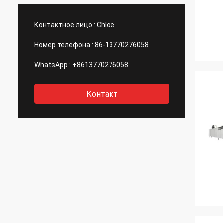
постоянными.
инжен
быстр
Контактное лицо :
Chloe
описа
взаим
Номер телефона :
86-13770276058
призн
поста
WhatsApp :
+8613770276058
совес
Контакт