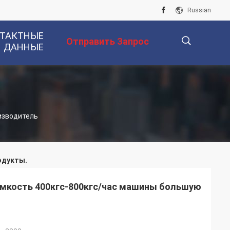
Russian
ТАКТНЫЕ
Отправить Запрос
ДАННЫЕ
描
оизводитель
述
одукты.
емкость 400кгс-800кгс/час машины большую