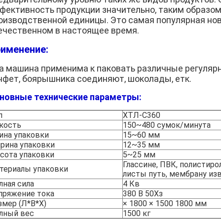
фективность продукции значительно, таким образом,
оизводственной единицы. Это самая популярная нов
ечественном в настоящее время.
именение:
а машина применима к паковать различные регуляр
нфет, боярышника соединяют, шоколады, етк.
новные технические параметры:
п
ХТЛ-С360
кость
150~480 сумок/минута
ина упаковки
15~60 мм
рина упаковки
12~35 мм
сота упаковки
5~25 мм
Глассине, ПВК, полистир
териалы упаковки
листы путь, мембрану из
лная сила
4 Кв
пряжение тока
380 В 50Хз
змер (Л*В*Х)
× 1800 × 1500 1800 мм
лный вес
1500 кг