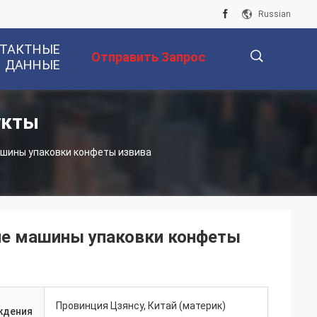
Russian
ТАКТНЫЕ
Отправить Запрос
ДАННЫЕ
укты
描
шины упаковки конфеты извива
述
ие машины упаковки конфеты
Провинция Цзянсу, Китай (материк)
ждения