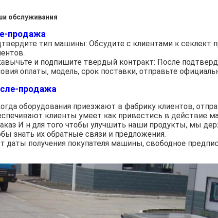
ши обслуживания
е-продажа
дтвердите тип машины: Обсудите с клиентами к секлект 
иентов.
кавычьте и подпишите твердый контракт: После подтверд
ловия оплаты, модель, срок поставки, отправьте официаль
сле-продажа
 когда оборудования приезжают в фабрику клиентов, отпр
еспечивают клиенты умеет как привестись в действие м
 заказ И н для того чтобы улучшить наши продукты, мы де
обы знать их обратные связи и предложения.
т даты получения покупателя машины, свободное предпис