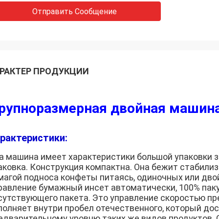
Отправить Сообщение
РАКТЕР ПРОДУКЦИИ
рупноразмерная двойная машина
рактеристики:
а машина имеет характеристики большой упаковки зв
аковка. Конструкция компактна. Она бежит стабилиз
магой подноса конфеты питаясь, одиночных или дв
равление бумажный инсет автоматически, 100% пак
сутствующего пакета. Это управление скоростью п
полняет внутри пробел отечественного, который до
едварительному уровню таких же видов продуктов. С