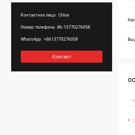
постоянными.
инжен
быстр
Контактное лицо :
Chloe
описа
На
взаим
Номер телефона :
86-13770276058
призн
поста
WhatsApp :
+8613770276058
Вы
совес
Контакт
ОС