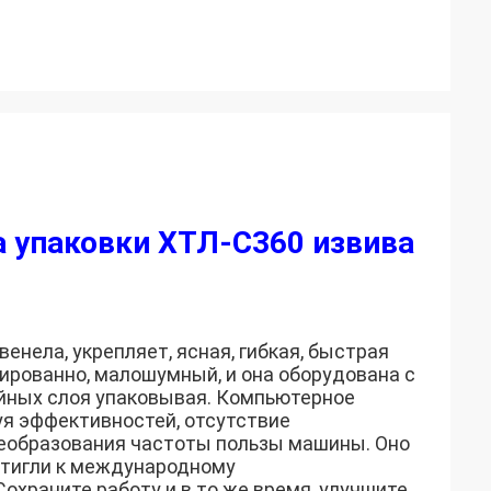
 упаковки ХТЛ-С360 извива
енела, укрепляет, ясная, гибкая, быстрая
ированно, малошумный, и она оборудована с
ойных слоя упаковывая. Компьютерное
уя эффективностей, отсутствие
реобразования частоты пользы машины. Оно
стигли к международному
охраните работу и в то же время, улучшите