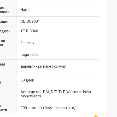
ое
Haitel
вание
кация
CE ISO9001
одели
ХТЛ-С360
тво
1 часть
за
negotiable
вая
деревянный пакет случая
60 дней
и
Аккредитив, D/A, D/P, T/T, Western Union,
MoneyGram
а
100 комплект/комплектов в год
ости