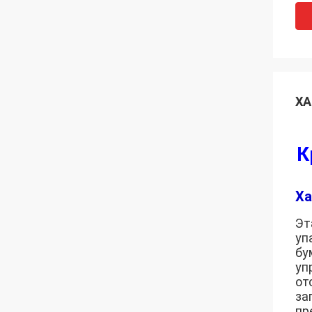
ХА
К
Ха
Эт
уп
бу
уп
от
за
пр