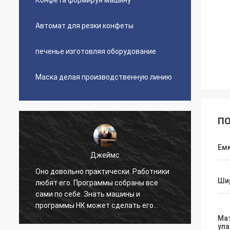
Конфета формируя машину
Автомат для резки конфеты
печенье изготовляя оборудование
Маска делая производственную линию
ПО
Ем
Джеймс
Оно довольно практически. Работники
Краси
Ши
любят его. Программы собраны все
реаль
сами по себе. Знать машины и
быстр
программы НК может сделать его
это, о
станцевать. Я не удобен со всеми
упако
Ма
упа
установками данных сверх-
поста