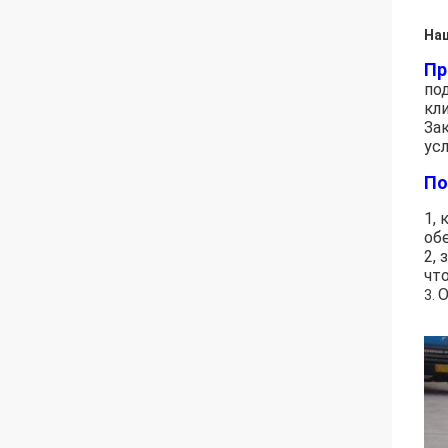
На
Пр
по
кл
За
ус
По
1,
об
2,
чт
О
3.