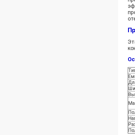
эф
пр
от
Пр
Эт
ко
Ос
Ти
Ем
Дл
Ши
Вы
Ма
По
На
Ра
По