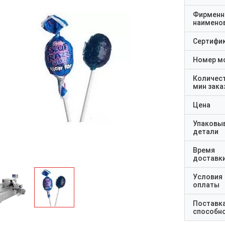
Фирменн
наимено
Сертифи
Номер м
Количес
мин зака
Цена
Упаковы
детали
Время
доставк
Условия
оплаты
Поставк
способн