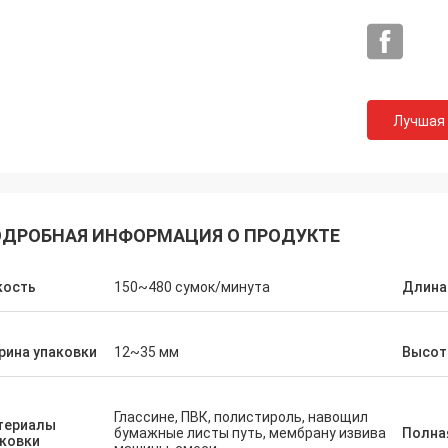
Лучшая
ДРОБНАЯ ИНФОРМАЦИЯ О ПРОДУКТЕ
кость
150~480 сумок/минута
Длина
Муктар
Томас
вый, удобный, атмосферический,
Машинное оборудован
рина упаковки
12~35 мм
Высот
ный, снабжение также очень
хорошая, одногодичная
о, выбирает много машины, видит
бессрочное обслужива
чень удовлетворенный,
хорошего качества.
Глассине, ПВК, полистироль, навощил
вывающ очень трудно, строго,
териалы
бумажные листы путь, мембрану извива
Полна
ковки
вщики отправлено видео, поручая