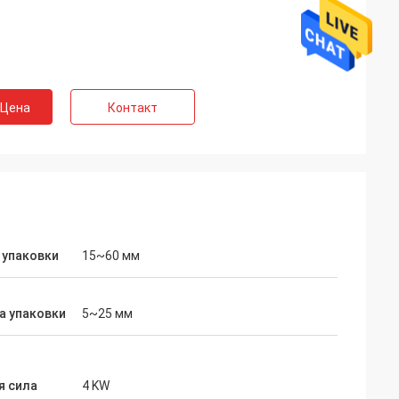
 Цена
Контакт
 упаковки
15~60 мм
ие очень
а упаковки
5~25 мм
 гарантия,
ние. Машина
я сила
4 KW