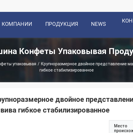
КОН
О КОМПАНИИ
ПРОДУКЦИЯ
NEWS
ина Конфеты Упаковывая Прод
нфеты упаковывая
/
Крупноразмерное двойное представление ма
гибкое стабилизированное
рупноразмерное двойное представлен
звива гибкое стабилизированное
Место
происхо