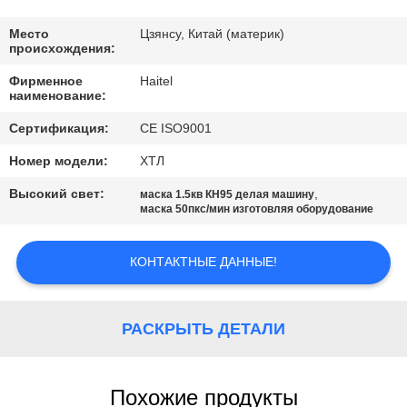
КАЧЕСТВА
Место
Цзянсу, Китай (материк)
происхождения:
СВЯЖИТЕСЬ
Фирменное
Haitel
МЫ
наименование:
Сертификация:
CE ISO9001
СПРОСИТЕ
Номер модели:
ХТЛ
ЦИТАТУ
Высокий свет:
,
маска 1.5кв КН95 делая машину
маска 50пкс/мин изготовляя оборудование
КАРТА
САЙТА
КОНТАКТНЫЕ ДАННЫЕ!
PRIVACY
РАСКРЫТЬ ДЕТАЛИ
POLICY
Похожие продукты