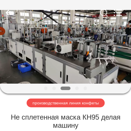
Jiangsu
RichYin
Machinery
Co.,
Ltd.
All
Rights
Reserved.
ДОМ
ПРОДУКТЫ
О
НАС
ПУТЕШЕСТВИЕ
ФАБРИКИ
производственная линия конфеты
Не сплетенная маска КН95 делая
ПРОВЕРКА
машину