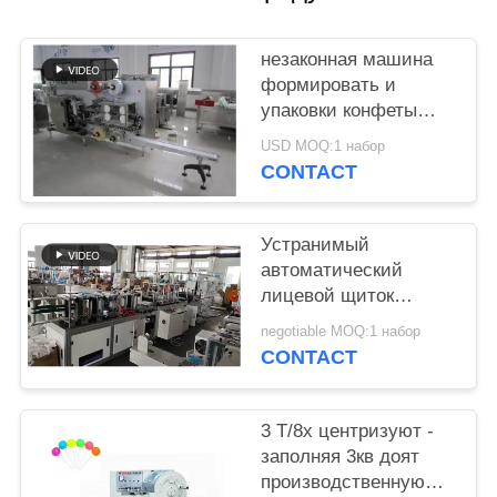
незаконная машина
формировать и
упаковки конфеты
леденца на палочке
USD MOQ:1 набор
380В
CONTACT
Устранимый
автоматический
лицевой щиток
гермошлема делая
negotiable MOQ:1 набор
маску машины/Н95
CONTACT
Кн95 Фпп2 изготовляя
оборудование
3 Т/8х центризуют -
заполняя 3кв доят
производственную