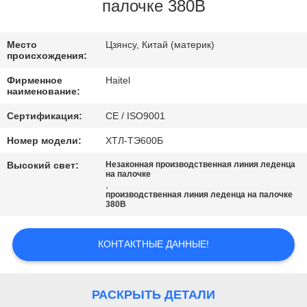
КАЧЕСТВА
палочке 380В
СВЯЖИТЕСЬ
Место
Цзянсу, Китай (материк)
происхождения:
МЫ
Фирменное
Haitel
наименование:
СПРОСИТЕ
Сертификация:
CE / ISO9001
ЦИТАТУ
Номер модели:
ХТЛ-ТЭ600Б
Высокий свет:
Незаконная производственная линия леденца
КАРТА
на палочке
,
производственная линия леденца на палочке
САЙТА
380В
PRIVACY
КОНТАКТНЫЕ ДАННЫЕ!
POLICY
РАСКРЫТЬ ДЕТАЛИ