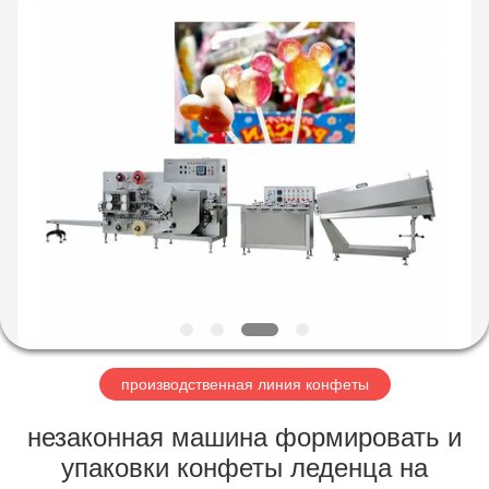
Jiangsu
RichYin
Machinery
Co.,
Ltd.
All
Rights
Reserved.
ДОМ
ПРОДУКТЫ
О
НАС
ПУТЕШЕСТВИЕ
ФАБРИКИ
производственная линия конфеты
незаконная машина формировать и
ПРОВЕРКА
упаковки конфеты леденца на