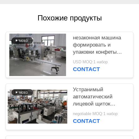
Похожие продукты
незаконная машина
формировать и
упаковки конфеты
леденца на палочке
USD MOQ:1 набор
380В
CONTACT
Устранимый
автоматический
лицевой щиток
гермошлема делая
negotiable MOQ:1 набор
маску машины/Н95
CONTACT
Кн95 Фпп2 изготовляя
оборудование