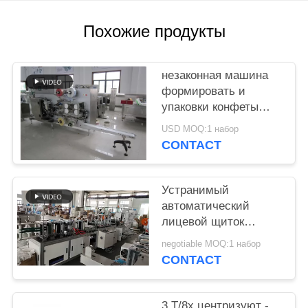
Похожие продукты
незаконная машина
формировать и
упаковки конфеты
леденца на палочке
USD MOQ:1 набор
380В
CONTACT
Устранимый
автоматический
лицевой щиток
гермошлема делая
negotiable MOQ:1 набор
маску машины/Н95
CONTACT
Кн95 Фпп2 изготовляя
оборудование
3 Т/8х центризуют -