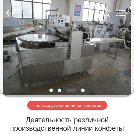
Jiangsu
RichYin
Machinery
Co.,
Ltd.
All
Rights
Reserved.
ДОМ
ПРОДУКТЫ
О
НАС
ПУТЕШЕСТВИЕ
ФАБРИКИ
производственная линия конфеты
Деятельность различной
ПРОВЕРКА
производственной линии конфеты