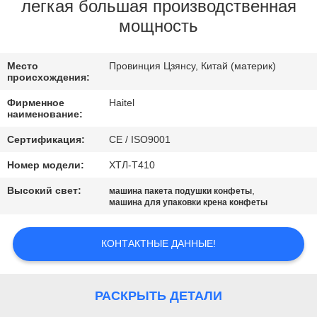
КАЧЕСТВА
легкая большая производственная
мощность
СВЯЖИТЕСЬ
Место
Провинция Цзянсу, Китай (материк)
МЫ
происхождения:
Фирменное
Haitel
СПРОСИТЕ
наименование:
ЦИТАТУ
Сертификация:
CE / ISO9001
Номер модели:
ХТЛ-Т410
КАРТА
Высокий свет:
,
машина пакета подушки конфеты
машина для упаковки крена конфеты
САЙТА
КОНТАКТНЫЕ ДАННЫЕ!
PRIVACY
POLICY
РАСКРЫТЬ ДЕТАЛИ